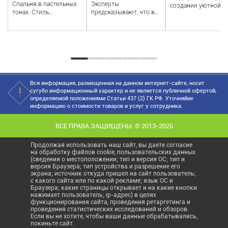
Спальня в пастельных
Эксперты
Postelli.ru
экспертов
создании уютной
тонах. Стиль
предсказывают, что в
обстановки в
минимализм на
2024 году мы будем
маленькой спальне,
Postelli.ru
свидетелями
выбор мебели мож
удивительных
ст...
трансформаций ме...
Вся информация, размещенная на данном интернет-сайте, носит
сугубо информационный характер и не является публичной офертой,
определяемой положениями Статьи 437 (2) ГК РФ. Уточняйие
информацию о стоимости товаров и услуг у сотрудника.
ВСЕ ПРАВА ЗАЩИЩЕНЫ. © 2013-2026
Продолжая использовать наш сайт, вы даете согласие
на обработку файлов cookie, пользовательских данных
(сведения о местоположении; тип и версия ОС; тип и
версия Браузера; тип устройства и разрешение его
экрана; источник откуда пришел на сайт пользователь;
с какого сайта или по какой рекламе; язык ОС и
Браузера; какие страницы открывает и на какие кнопки
нажимает пользователь; ip-адрес) в целях
функционирования сайта, проведения ретаргетинга и
проведения статистических исследований и обзоров.
Если вы не хотите, чтобы ваши данные обрабатывались,
покиньте сайт.