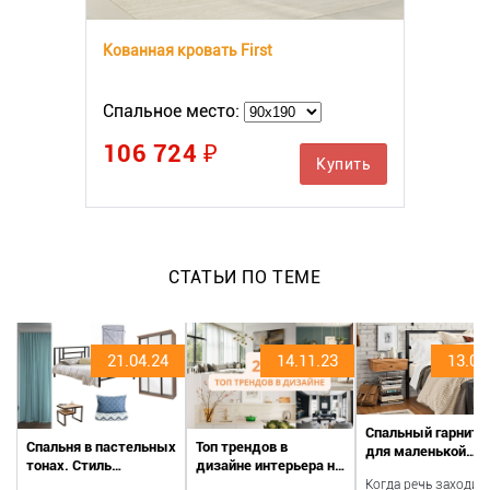
Кованная кровать First
Спальное место:
106 724 ₽
Купить
СТАТЬИ ПО ТЕМЕ
21.04.24
14.11.23
13.07
Спальный гарниту
Спальня в пастельных
Топ трендов в
для маленькой
тонах. Стиль
дизайне интерьера на
спальни
минимализм на
2024 год: прогнозы
Когда речь заходит