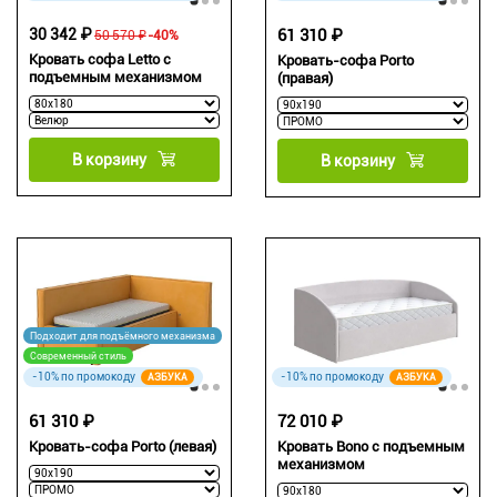
30 342 ₽
61 310 ₽
50 570 ₽
-40%
Кровать софа Letto с
Кровать-софа Porto
подъемным механизмом
(правая)
В корзину
В корзину
Подходит для подъёмного механизма
Современный стиль
-10% по промокоду
-10% по промокоду
АЗБУКА
АЗБУКА
61 310 ₽
72 010 ₽
Кровать-софа Porto (левая)
Кровать Bono с подъемным
механизмом