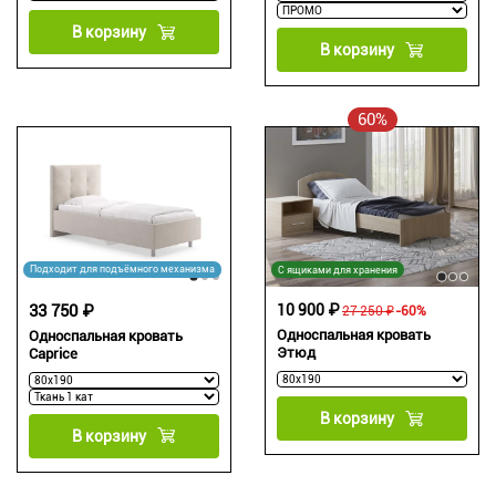
В корзину
В корзину
60%
Подходит для подъёмного механизма
С ящиками для хранения
33 750 ₽
10 900 ₽
27 250 ₽
-60%
Односпальная кровать
Односпальная кровать
Этюд
Caprice
В корзину
В корзину