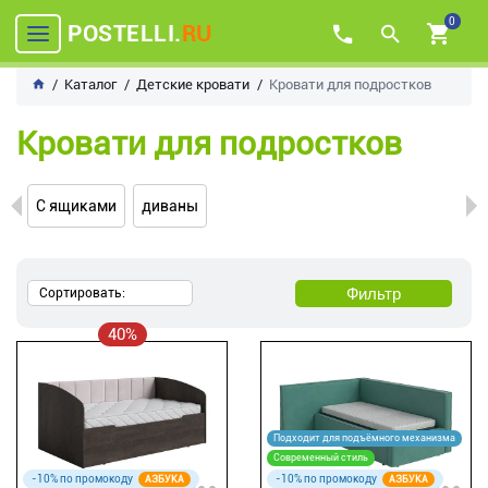
0
POSTELLI.
RU
Каталог
Детские кровати
Кровати для подростков
Кровати для подростков
С ящиками
диваны
Фильтр
Сортировать:
40%
Подходит для подъёмного механизма
Современный стиль
-10% по промокоду
-10% по промокоду
АЗБУКА
АЗБУКА