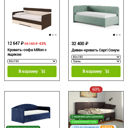
12 647 ₽
32 400 ₽
34 180 ₽
-63%
Кровать-софа Milton с
Диван-кровать Capri Сонум
ящиком
В корзину
В корзину
60%
С ящиками для хранения
Современный стиль
-10% по промокоду
АЗБУКА
С ящиками для хранения