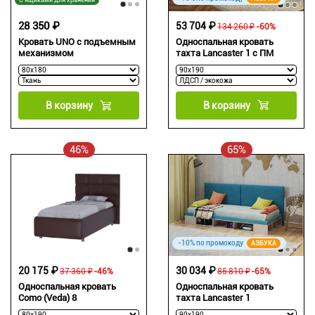
28 350 ₽
53 704 ₽
134 260 ₽
-60%
Односпальная кровать
Кровать UNO с подъемным
тахта Lancaster 1 с ПМ
механизмом
В корзину
В корзину
46%
65%
-10% по промокоду
АЗБУКА
30 034 ₽
20 175 ₽
85 810 ₽
-65%
37 360 ₽
-46%
Односпальная кровать
Односпальная кровать
тахта Lancaster 1
Como (Veda) 8