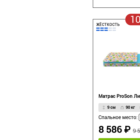
1
ЖЁСТКОСТЬ
Матрас ProSon Л
9 см
90 кг
Спальное место:
8 586 ₽
9 