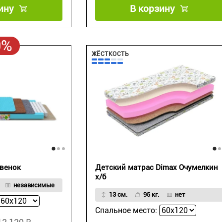
ину
В корзину
0%
ЖЁСТКОСТЬ
овенок
Детский матрас Dimax Очумелкин
х/б
независимые
13 см.
95 кг.
нет
Спальное место: