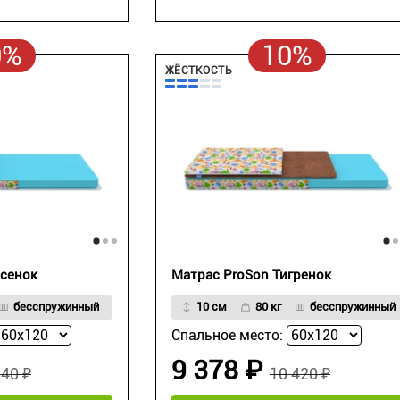
0%
10%
ЖЁСТКОСТЬ
исенок
Матрас ProSon Тигренок
бесспружинный
10 см
80 кг
бесспружинный
Спальное место:
9 378 ₽
540 ₽
10 420 ₽