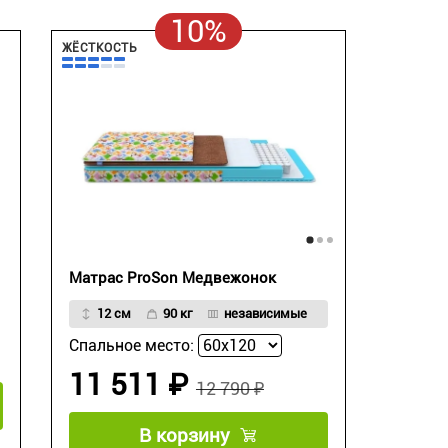
10%
ЖЁСТКОСТЬ
Матрас ProSon Медвежонок
12 см
90 кг
независимые
Спальное место:
11 511 ₽
12 790 ₽
В корзину