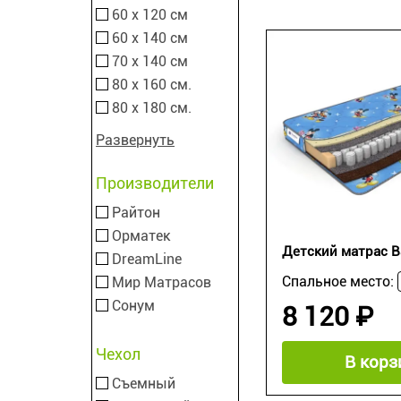
60 х 120 см
60 х 140 см
70 х 140 см
80 х 160 см.
80 х 180 см.
Развернуть
Производители
Райтон
Орматек
Детский матрас B
DreamLine
Спальное место:
Мир Матрасов
Сонум
8 120 ₽
Чехол
В корз
Съемный