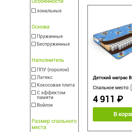
Особенности
зональные
Основа
Пружинные
Беспружинные
Наполнитель
ППУ (поролон)
Латекс
Детский матрас B
Кокосовая плита
Спальное место:
С эффектом
4 911 ₽
памяти
Войлок
В корз
Размер спального
места