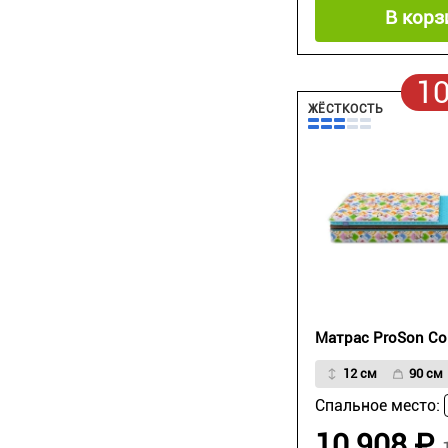
В корз
1
ЖЁСТКОСТЬ
Матрас ProSon С
12 см
90 см
Спальное место:
10 908 ₽