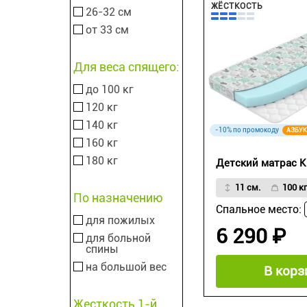
ЖЁСТКОСТЬ
26-32 см
от 33 см
Для веса спящего:
до 100 кг
120 кг
140 кг
-10% по промокоду
АЗБУК
160 кг
180 кг
Детский матрас Ki
11 см.
100 кг
По назначению
Спальное место:
для пожилых
6 290 ₽
для больной
спины
на большой вес
В корз
Жесткость 1-й