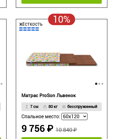
10%
ЖЁСТКОСТЬ
Матрас ProSon Львенок
7 см
80 кг
бесспружинный
Спальное место:
9 756 ₽
10 840 ₽