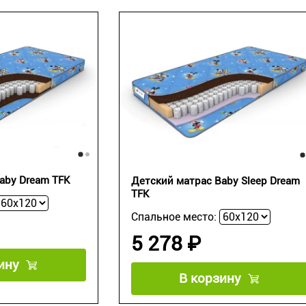
aby Dream TFK
Детский матрас Baby Sleep Dream
TFK
Спальное место:
5 278 ₽
ину
В корзину