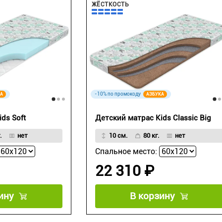
ЖЁСТКОСТЬ
-10% по промокоду
А
АЗБУКА
ds Soft
Детский матрас Kids Classic Big
.
нет
10 см.
80 кг.
нет
Спальное место:
22 310 ₽
ину
В корзину