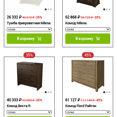
62 868 ₽
26 332 ₽
96 720 ₽
-35%
40 510 ₽
-35%
Комод Milena
Тумба прикроватная Milena
В корзину
В корзину
35%
45%
61 127 ₽
40 333 ₽
111 140 ₽
-45%
62 050 ₽
-35%
Комод Fiord Райтон
Комод Веста R