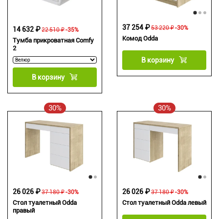
37 254 ₽
53 220 ₽
-30%
14 632 ₽
22 510 ₽
-35%
Комод Odda
Тумба прикроватная Comfy
2
В корзину
В корзину
30%
30%
26 026 ₽
26 026 ₽
37 180 ₽
-30%
37 180 ₽
-30%
Стол туалетный Odda
Стол туалетный Odda левый
правый