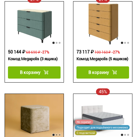
50 144 ₽
73 117 ₽
68 690 ₽
-27%
100 160 ₽
-27%
Комод Megapolis (3 ящика)
Комод Megapolis (5 ящиков)
В корзину
В корзину
45%
Не скрипит
Подходит для подъёмного механизма
С подсветкой