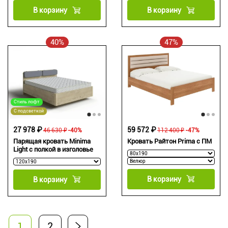
В корзину
В корзину
40%
47%
Стиль лофт
С подсветкой
27 978 ₽
59 572 ₽
46 630 ₽
-40%
112 400 ₽
-47%
Парящая кровать Minima
Кровать Райтон Prima с ПМ
Light c полкой в изголовье
В корзину
В корзину
1
2