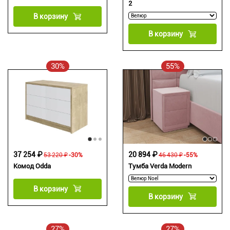
2
В корзину
В корзину
30%
55%
37 254 ₽
20 894 ₽
53 220 ₽
-30%
46 430 ₽
-55%
Комод Odda
Тумба Verda Modern
В корзину
В корзину
27%
27%