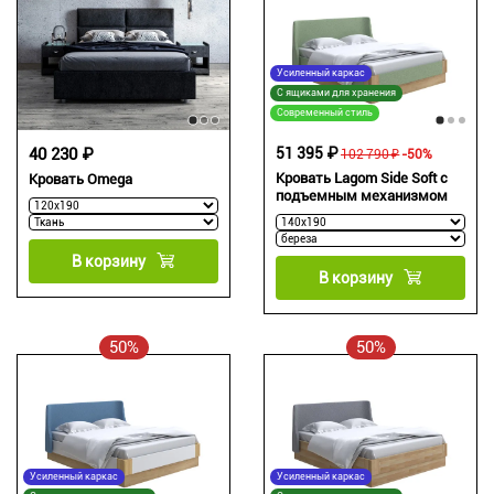
Усиленный каркас
С ящиками для хранения
Современный стиль
40 230 ₽
51 395 ₽
102 790 ₽
-50%
Кровать Lagom Side Soft с
Кровать Omega
подъемным механизмом
В корзину
В корзину
50%
50%
Усиленный каркас
Усиленный каркас