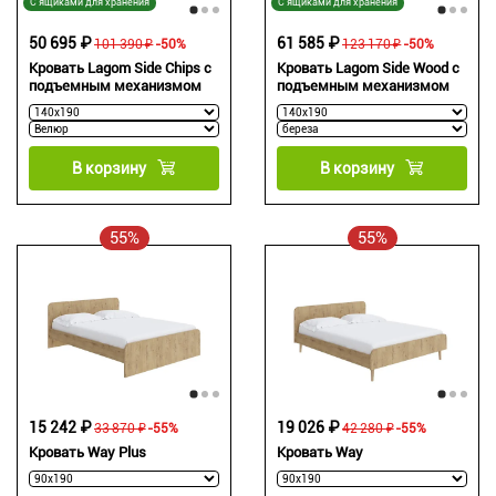
С ящиками для хранения
С ящиками для хранения
50 695 ₽
61 585 ₽
101 390 ₽
-50%
123 170 ₽
-50%
Кровать Lagom Side Chips с
Кровать Lagom Side Wood с
подъемным механизмом
подъемным механизмом
В корзину
В корзину
55%
55%
15 242 ₽
19 026 ₽
33 870 ₽
-55%
42 280 ₽
-55%
Кровать Way Plus
Кровать Way