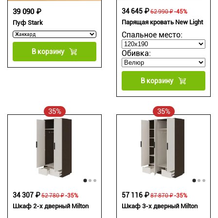
39 090 ₽
34 645 ₽
62 990 ₽
-45%
Парящая кровать New Light
Пуф Stark
Спальное место:
В корзину
Обивка:
В корзину
35%
35%
34 307 ₽
57 116 ₽
52 780 ₽
-35%
87 870 ₽
-35%
Шкаф 2-х дверный Milton
Шкаф 3-х дверный Milton