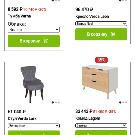
8 592 ₽
96 470 ₽
10 740 ₽
-20%
Тумба Varna
Кресло Verda Leon
Обивка:
В корзину
В корзину
35%
51 040 ₽
33 443 ₽
51 450 ₽
-35%
Комод Lagom
Стул Verda Lark