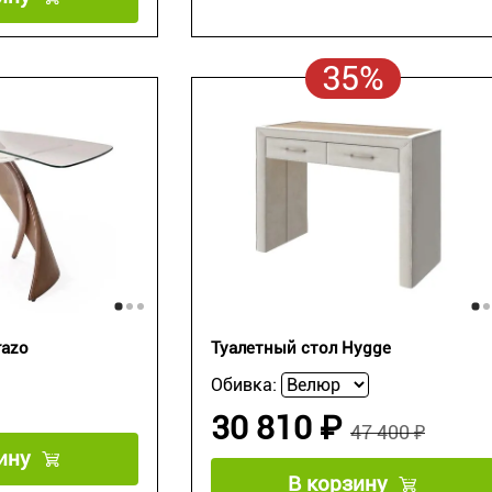
35%
razo
Туалетный стол Hygge
Обивка:
30 810 ₽
47 400 ₽
ину
В корзину