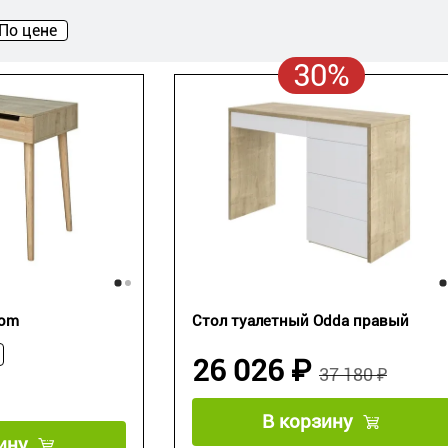
По цене
30%
gom
Стол туалетный Odda правый
26 026 ₽
37 180 ₽
В корзину
ину