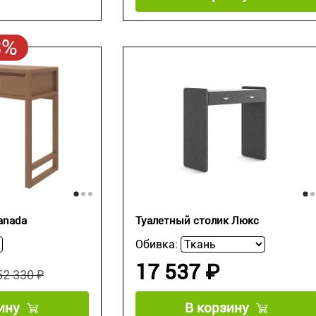
3%
anada
Туалетный столик Люкс
Обивка:
17 537 ₽
52 330 ₽
ину
В корзину