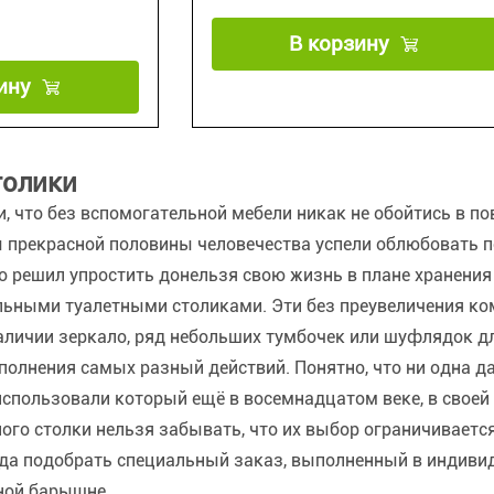
В корзину
ину
толики
 что без вспомогательной мебели никак не обойтись в по
 прекрасной половины человечества успели облюбовать 
то решил упростить донельзя свою жизнь в плане хранения
льными туалетными столиками. Эти без преувеличения к
аличии зеркало, ряд небольших тумбочек или шуфлядок д
олнения самых разный действий. Понятно, что ни одна д
использовали который ещё в восемнадцатом веке, в своей
ного столки нельзя забывать, что их выбор ограничивае
гда подобрать специальный заказ, выполненный в индивид
ной барышне.