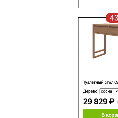
4
Туалетный стол C
Дерево:
29 829 ₽
В корз