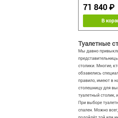
71 840 ₽
В корз
Туалетные с
Мы давно привыкли,
представительницы
столики. Многие, к
обзавелись специа
правило, имеют в н
столешницу для вып
туалетный столик, 
При выборе туалет
спален. Можно все
подойдёт той или и