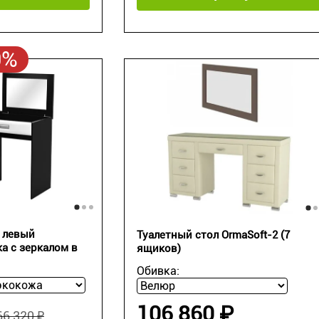
0%
 левый
Туалетный стол OrmaSoft-2 (7
а с зеркалом в
ящиков)
Обивка:
106 860 ₽
66 320 ₽