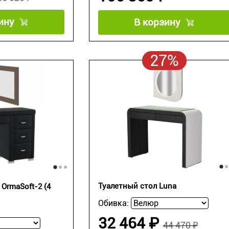
ину
В корзину
27%
Туалетный стол Luna
OrmaSoft-2 (4
Обивка:
32 464 ₽
44 470 ₽