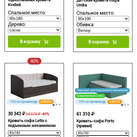
Детская кровать софа
Kvebek
Umka
Спальное место:
Спальное место:
Дерево:
Обивка:
В корзину
В корзину
40%
Подходит для подъёмного механизма
Современный стиль
-10% по промокоду
-10% по промокоду
АЗБУКА
АЗБУКА
30 342 ₽
61 310 ₽
50 570 ₽
-40%
Кровать софа Letto с
Кровать-софа Porto
подъемным механизмом
(правая)