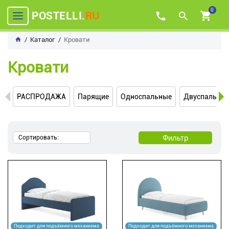
0
POSTELLI.
RU
Каталог
Кровати
Кровати
РАСПРОДАЖА
Парящие
Односпальные
Двуспальны
Фильтр
Сортировать:
Подходит для подъёмного механизма
Подходит для подъёмного механизма