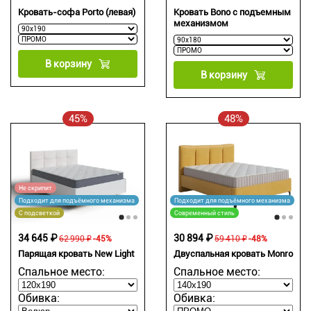
Кровать-софа Porto (левая)
Кровать Bono с подъемным
механизмом
В корзину
В корзину
45%
48%
Не скрипит
Подходит для подъёмного механизма
Подходит для подъёмного механизма
С подсветкой
Современный стиль
34 645 ₽
30 894 ₽
62 990 ₽
-45%
59 410 ₽
-48%
Парящая кровать New Light
Двуспальная кровать Monro
Спальное место:
Спальное место:
Обивка:
Обивка: