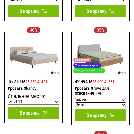
В корзину
В корзину
40%
35%
Не скрипит
Усиленный каркас
Скандинавский стиль
15 210 ₽
42 894 ₽
25 350 ₽
-40%
65 990 ₽
-35%
Кровать Skandy
Кровать Grove для
основания ПМ
Спальное место:
В корзину
В корзину