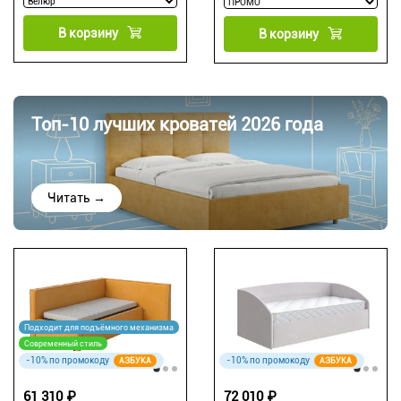
В корзину
В корзину
Топ-10 лучших кроватей 2026 года
Читать →
Подходит для подъёмного механизма
Современный стиль
-10% по промокоду
-10% по промокоду
АЗБУКА
АЗБУКА
61 310 ₽
72 010 ₽