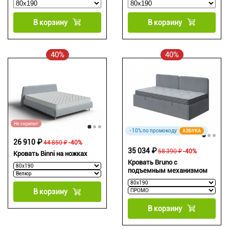
В корзину
В корзину
40%
40%
Не скрипит
-10% по промокоду
АЗБУКА
26 910 ₽
44 850 ₽
-40%
35 034 ₽
58 390 ₽
-40%
Кровать Binni на ножках
Кровать Bruno с
подъемным механизмом
В корзину
В корзину