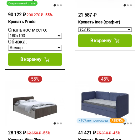
Современный стиль
90 122 ₽
21 587 ₽
200 270 ₽
-55%
Кровать Prado
Кровать Ines (графит)
Спальное место:
В корзину
Обивка:
В корзину
55%
45%
-10% по промокоду
АЗБУКА
28 193 ₽
41 421 ₽
62 650 ₽
-55%
75 310 ₽
-45%
Кровать Way Plus с
Кровать Bruno-Софа с