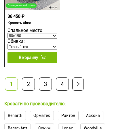
Скандинавский стиль
36 450 ₽
Кровать Alma
Спальное место:
Обивка:
В корзину
1
2
3
4
Кровати по производителю:
Benartti
Орматек
Райтон
Аскона
Велес-Арт
Сонум
Lonax
Woodville