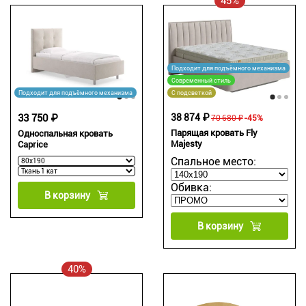
45%
Подходит для подъёмного механизма
Современный стиль
Подходит для подъёмного механизма
С подсветкой
33 750 ₽
38 874 ₽
70 680 ₽
-45%
Парящая кровать Fly
Односпальная кровать
Majesty
Caprice
Спальное место:
Обивка:
В корзину
В корзину
40%