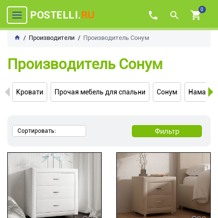
0
POSTELLI.
RU
Производители
Производитель Сонум
Производитель Сонум
Кровати
Прочая мебель для спальни
Сонум
Наматра
Фильтр
Сортировать: