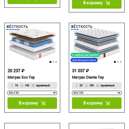
В корзину
ЖЁСТКОСТЬ
ЖЁСТКОСТЬ
С эффектом памяти
Для большого веса
20 237 ₽
31 037 ₽
Матрас Eco Top
Матрас Dianta Top
19
140
пружинный
23
160
пружинный
В корзину
В корзину