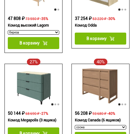
47 808 ₽
37 254 ₽
73 550 ₽
-35%
53 220 ₽
-30%
Комод высокий Lagom
Комод Odda
В корзину
В корзину
27%
40%
50 144 ₽
56 208 ₽
68 690 ₽
-27%
93 680 ₽
-40%
Комод Megapolis (3 ящика)
Комод Canada (6 ящиков)
В корзину