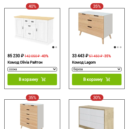
40%
35%
85 230 ₽
33 443 ₽
142 050 ₽
-40%
51 450 ₽
-35%
Комод Olivia Райтон
Комод Lagom
В корзину
В корзину
35%
30%