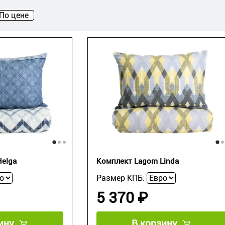
По цене
elga
Комплект Lagom Linda
Размер КПБ:
5 370 ₽
ину
В корзину