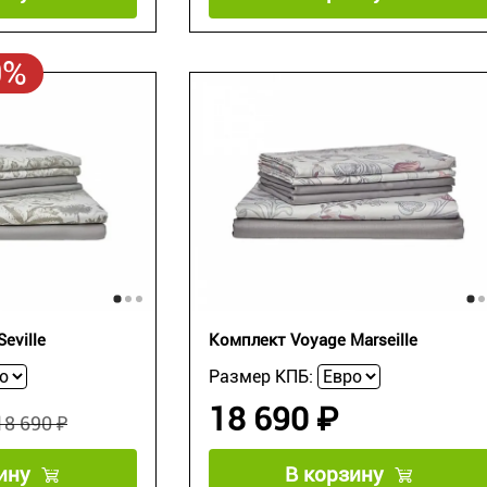
0%
eville
Комплект Voyage Marseille
Размер КПБ:
18 690 ₽
18 690 ₽
ину
В корзину