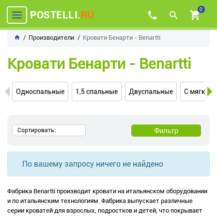
0
POSTELLI.
RU
Производители
Кровати Бенарти - Benartti
Кровати Бенарти - Benartti
Односпальные
1,5 спальные
Двуспальные
С мягким
Фильтр
Сортировать:
По вашему запросу ничего не найдено
Фабрика Benartti производит кровати на итальянском оборудовании
и по итальянским технологиям. Фабрика выпускает различные
серии кроватей для взрослых, подростков и детей, что покрывает