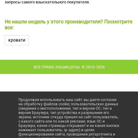
запросы самого взыскательного покупателя.
Не нашли модель у этого производителя? Посмотрите
все:
кровати
ВСЕ ПРАВА ЗАЩИЩЕНЫ. © 2013-2026
Продолжая использовать наш сайт, вы даете согласие
на обработку файлов cookie, пользовательских данных
(сведения о местоположении; тип и версия ОС; тип и
версия Браузера; тип устройства и разрешение его
экрана; источник откуда пришел на сайт пользователь;
с какого сайта или по какой рекламе; язык ОС и
Браузера; какие страницы открывает и на какие кнопки
нажимает пользователь; ip-адрес) в целях
функционирования сайта, проведения ретаргетинга и