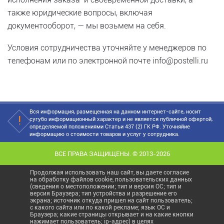
также юридические вопросы, включая
документооборот, — мы возьмем на себя.
Условия сотрудничества уточняйте у менеджеров по
телефонам или по электронной почте info@postelli.ru
Вся информация, размещенная на данном интернет-сайте, носит
сугубо информационный характер и не является публичной офертой,
определяемой положениями Статьи 437 (2) ГК РФ. Уточняйие
информацию о стоимости товаров и услуг у сотрудника.
ВСЕ ПРАВА ЗАЩИЩЕНЫ. © 2013-2026
Продолжая использовать наш сайт, вы даете согласие
на обработку файлов cookie, пользовательских данных
(сведения о местоположении; тип и версия ОС; тип и
версия Браузера; тип устройства и разрешение его
экрана; источник откуда пришел на сайт пользователь;
с какого сайта или по какой рекламе; язык ОС и
Браузера; какие страницы открывает и на какие кнопки
нажимает пользователь; ip-адрес) в целях