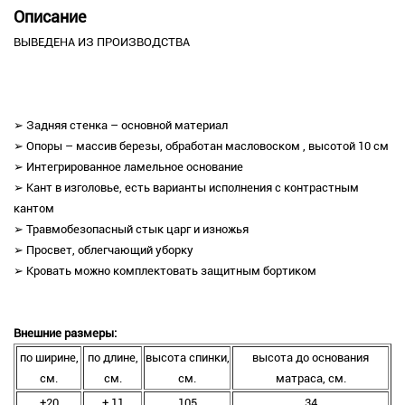
Описание
ВЫВЕДЕНА ИЗ ПРОИЗВОДСТВА
➢ Задняя стенка – основной материал
➢ Опоры – массив березы, обработан масловоском , высотой 10 см
➢ Интегрированное ламельное основание
➢ Кант в изголовье, есть варианты исполнения с контрастным
кантом
➢ Травмобезопасный стык царг и изножья
➢ Просвет, облегчающий уборку
➢ Кровать можно комплектовать защитным бортиком
Внешние размеры:
по ширине,
по длине,
высота спинки,
высота до основания
см.
см.
см.
матраса, см.
+20
+ 11
105
34