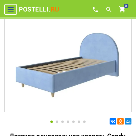
0
POSTELLI.
RU