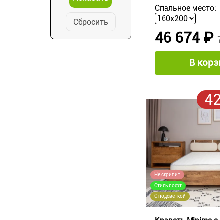
Спальное место:
Сбросить
46 674 ₽
В корз
4
Не скрипит
Стиль лофт
С подсветкой
Кровать Minima с