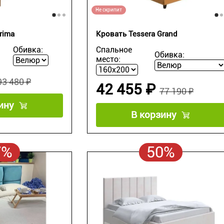
Не скрипит
rima
Кровать Tessera Grand
Обивка:
Спальное
Обивка:
место:
93 480 ₽
42 455 ₽
77 190 ₽
ину
В корзину
7%
50%