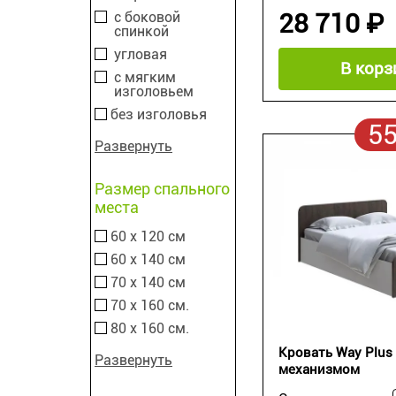
28 710 ₽
с боковой
спинкой
угловая
В корз
с мягким
изголовьем
без изголовья
5
Развернуть
Размер спального
места
60 х 120 см
60 х 140 см
70 х 140 см
70 х 160 см.
80 х 160 см.
Кровать Way Plu
Развернуть
механизмом