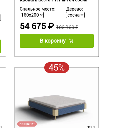
Спальное место:
Дерево:
54 675 ₽
103 160 ₽
В корзину
45%
Не скрипит