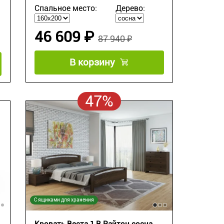
Спальное место:
Дерево:
46 609 ₽
87 940 ₽
В корзину
47%
С ящиками для хранения
Кровать Веста 1 R Райтон сосна