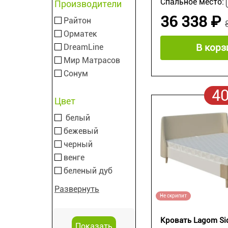
Спальное место:
Производители
36 338 ₽
Райтон
Орматек
В корз
DreamLine
Мир Матрасов
Сонум
4
Цвет
белый
бежевый
черный
венге
беленый дуб
Развернуть
Не скрипит
Кровать Lagom Si