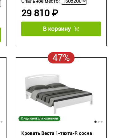
Спальное место:
29 810 ₽
В корзину
47%
С ящиками для хранения
Кровать Веста 1-тахта-R сосна