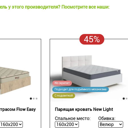
ль у этого производителя? Посмотрите все наши:
45%
Не скрипит
Подходит для подъёмного механизма
С подсветкой
трасом Flow Easy
Парящая кровать New Light
Спальное место:
Обивка: