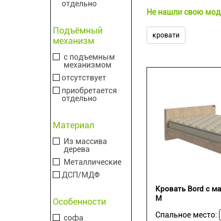
отдельно
Не нашли свою моде
Подъёмный
кровати
механизм
с подъемным
механизмом
отсутствует
приобретается
отдельно
Материал
Из массива
дерева
Металлические
ДСП/МДФ
Кровать Bord с ма
M
Особенности
Спальное место:
софа