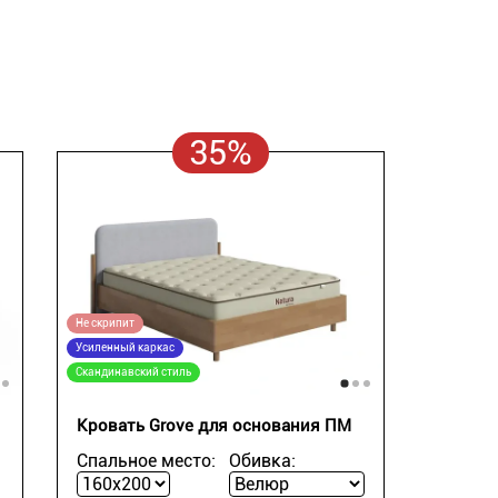
35%
Не скрипит
Усиленный каркас
Скандинавский стиль
Кровать Grove для основания ПМ
Спальное место:
Обивка: