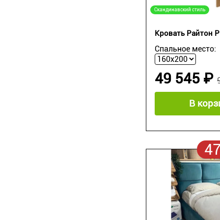
Скандинавский стиль
Кровать Райтон P
Спальное место:
49 545 ₽
В корз
4