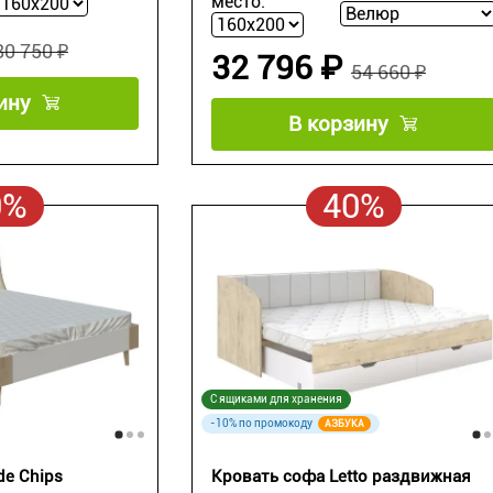
место:
80 750 ₽
32 796 ₽
54 660 ₽
ину
В корзину
0%
40%
С ящиками для хранения
-10% по промокоду
АЗБУКА
de Chips
Кровать софа Letto раздвижная