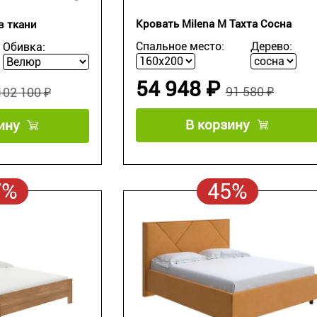
Кровать Milena М Тахта Сосна
в ткани
Спальное место:
Дерево:
Обивка:
54 948 ₽
91 580 ₽
102 100 ₽
В корзину
ину
7%
45%