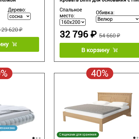
Дерево:
Спальное
Обивка:
место:
129 620 ₽
32 796 ₽
54 660 ₽
ину
В корзину
0%
40%
механизма
С ящиками для хранения