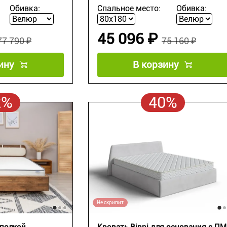
Обивка:
Спальное место:
Обивка:
45 096 ₽
77 790 ₽
75 160 ₽
ину
В корзину
2%
40%
Не скрипит
 полкой
Кровать Binni для основания с ПМ