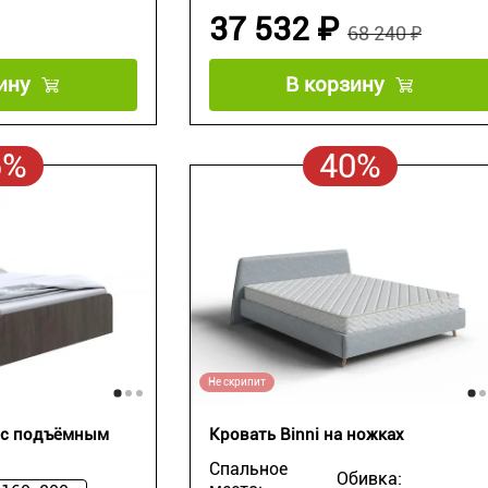
37 532 ₽
68 240 ₽
ину
В корзину
5%
40%
Не скрипит
s с подъёмным
Кровать Binni на ножках
Спальное
Обивка: