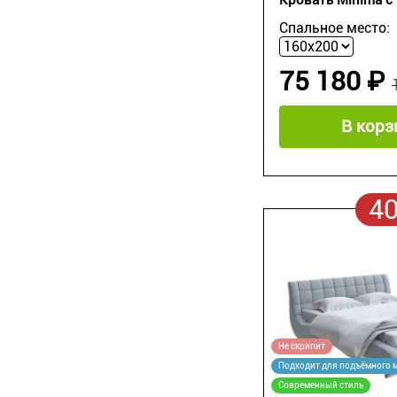
Спальное место:
75 180 ₽
В корз
4
Не скрипит
Подходит для подъёмного 
Современный стиль