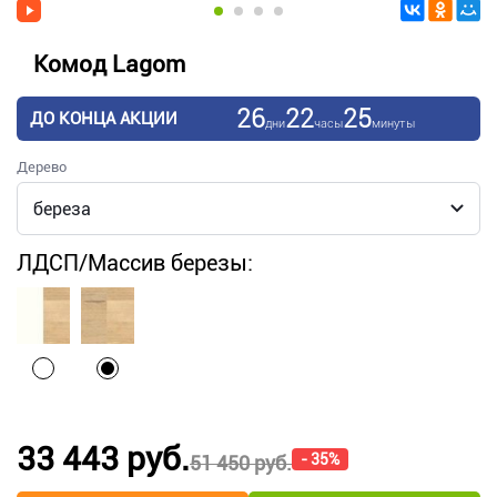
Комод Lagom
26
22
25
ДО КОНЦА АКЦИИ
дни
часы
минуты
Дерево
ЛДСП/Массив березы:
33 443 руб.
- 35%
51 450 руб.