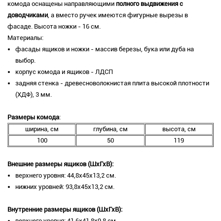
комода оснащены направляющими
полного выдвижения с
доводчиками
, а вместо ручек имеются фигурные вырезы в
фасаде. Высота ножки - 16 см.
Материалы:
фасады ящиков и ножки - массив березы, бука или дуба на
выбор.
корпус комода и ящиков - ЛДСП
задняя стенка - древесноволокнистая плита высокой плотности
(ХДФ), 3 мм.
Размеры комода
:
ширина, см
глубина, см
высота, см
100
50
119
Внешние размеры ящиков (ШхГхВ):
верхнего уровня: 44,8х45х13,2 см.
нижних уровней: 93,8х45х13,2 см.
Внутренние размеры ящиков (ШхГхВ):
верхнего уровня: 41,6х41,8х9,8 см.