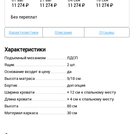
07 авг
21 авг
04 сен
18 сен
11 274 ₽
11 274 ₽
11 274 ₽
11 274 ₽
Без переплат
Характеристики
Описание
Отзывы
Характеристики
Подъемный механизм
ЛДСП
Ящик
2 шт.
Основание входит в цену
да
Высота матраса
9/18 см.
Бортик
доп опция
Ширина кровати
+ 12 см к спальному месту
Длина кровати
+ 4 см к спальному месту
Высота
80 см
Материал каркаса
30 см