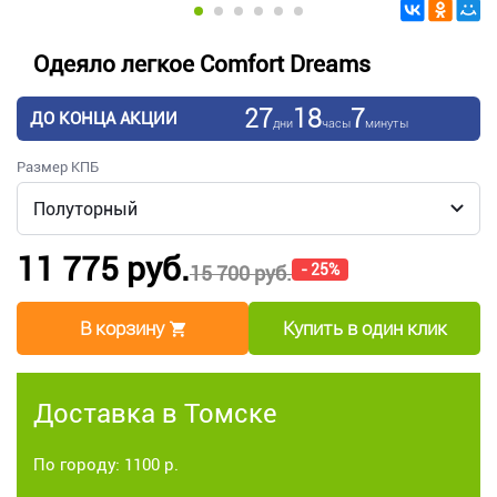
Одеяло легкое Comfort Dreams
27
18
7
ДО КОНЦА АКЦИИ
дни
часы
минуты
Размер КПБ
11 775 руб.
- 25%
15 700 руб.
В корзину
Купить в один клик
Доставка в Томске
По городу: 1100 р.