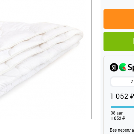
2
1 052 
08 авг
1 052 ₽
Без перепл