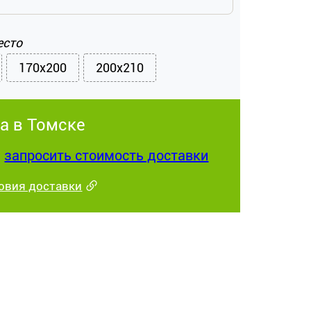
есто
170x200
200x210
а в Томске
:
запросить стоимость доставки
овия доставки