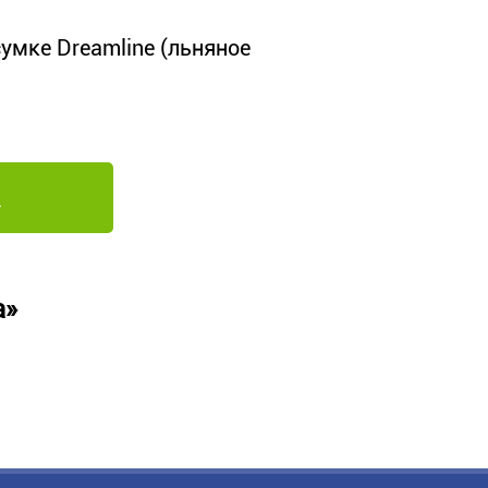
умке Dreamline (льняное
а»