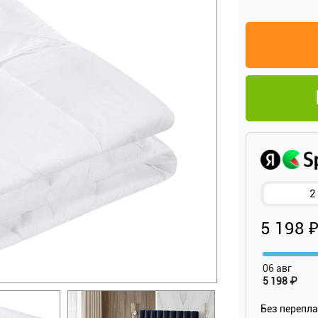
2
5 198 
06 авг
5 198 ₽
Без перепл