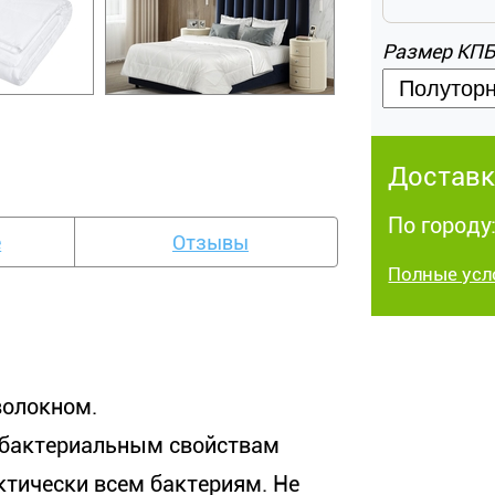
Размер КП
Доставк
По городу:
е
Отзывы
Полные усл
волокном.
ибактериальным свойствам
ктически всем бактериям. Не