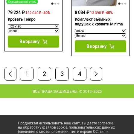
Скандинавский стиль
79 224 ₽
8 034 ₽
132 040 ₽
-40%
13 390 ₽
-40%
Кровать Tempo
Комплект съемных
подушек к кровати Minima
В корзину
В корзину
1
2
3
4
ВСЕ ПРАВА ЗАЩИЩЕНЫ. © 2013-2026
Продолжая использовать наш сайт, вы даете согласие
на обработку файлов cookie, пользовательских данных
(сведения о местоположении; тип и версия ОС; тип и