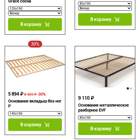
Grace сосна
В корзину
В корзину
30%
5 894 ₽
8 420 ₽
-30%
9 110 ₽
Основание вкладыш без ног
Основание металлическое
P
разборное EVF
В корзину
В корзину