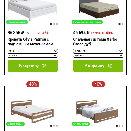
Стиль прованс
Скандинавский стиль
86 356 ₽
45 594 ₽
157 010 ₽
-45%
75 990 ₽
-40%
Кровать Olivia Райтон с
Спальная система Garbo
подъемным механизмом
Grace дуб
В корзину
В корзину
40%
40%
Стиль лофт
Стиль лофт