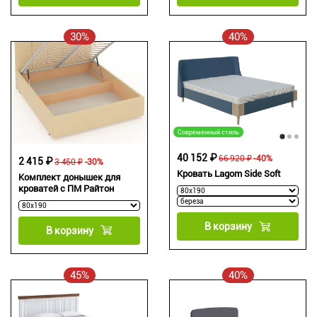
30%
40%
Современный стиль
40 152 ₽
66 920 ₽
-40%
2 415 ₽
3 450 ₽
-30%
Кровать Lagom Side Soft
Комплект донышек для
кроватей с ПМ Райтон
В корзину
В корзину
45%
40%