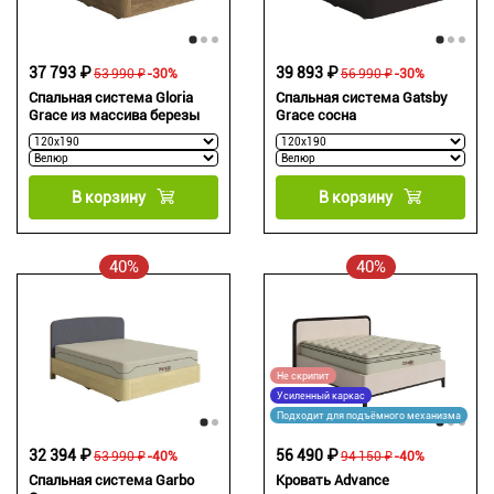
37 793 ₽
39 893 ₽
53 990 ₽
-30%
56 990 ₽
-30%
Спальная система Gloria
Спальная система Gatsby
Grace из массива березы
Grace сосна
В корзину
В корзину
40%
40%
Не скрипит
Усиленный каркас
Подходит для подъёмного механизма
32 394 ₽
56 490 ₽
53 990 ₽
-40%
94 150 ₽
-40%
Спальная система Garbo
Кровать Advance