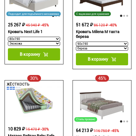
Подходит для подъёмного механизма
С ящиками для хранения
25 267 ₽
51 672 ₽
45 940 ₽
-45%
86 120 ₽
-40%
Кровать Next Life 1
Кровать Milena М тахта
береза
В корзину
В корзину
30%
45%
ЖЁСТКОСТЬ
Стиль прованс
10 829 ₽
15 470 ₽
-30%
64 213 ₽
116 750 ₽
-45%
Матрас Райтон Baby Safe