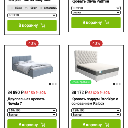
Кровать Olivia Райтон
15 см.
100 кг.
независимый
В корзину
В корзину
40%
40%
Стиль прованс
34 890 ₽
38 172 ₽
58 150 ₽
-40%
63 620 ₽
-40%
Двуспальная кровать
Кровать подиум Brooklyn с
Nuvola 7
основанием Raibox
В корзину
В корзину