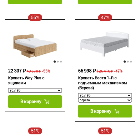
55%
47%
22 307 ₽
66 998 ₽
49 570 ₽
-55%
126 410 ₽
-47%
Кровать Way Plus с
Кровать Веста 1-R с
ящиками
подъемным механизмом
(береза)
В корзину
В корзину
51%
51%